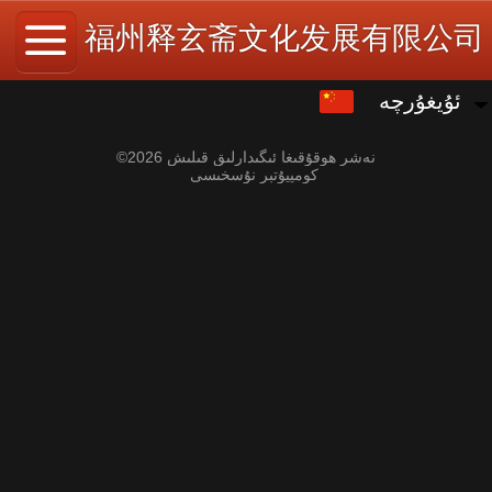
福州释玄斋文化发展有限公司
ئۇيغۇرچە
ئۇيغۇرچە
中文
©
2026 نەشر ھوقۇقىغا ئىگىدارلىق قىلىش
كومپيۇتېر نۇسخىسى
English
繁体
日本語
한국어
Español
ພາສາລາວ