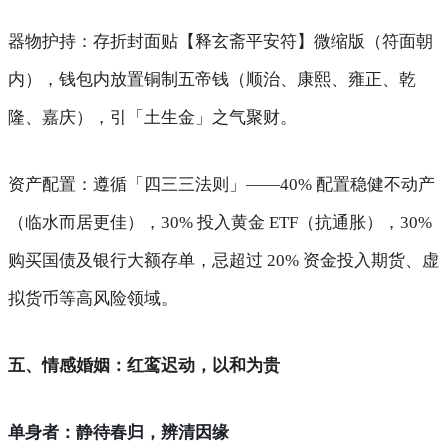
器物护持
：存折封面贴【释玄斋平安符】微缩版（符面朝
内），钱包内放置铜制五帝钱（顺治、康熙、雍正、乾
隆、嘉庆），引「土生金」之气聚财。
资产配置
：遵循「四三三法则」——40% 配置稳健不动产
（临水而居更佳），30% 投入黄金 ETF（抗通胀），30%
购买国债及银行大额存单，忌超过 20% 资金投入期货、虚
拟货币等高风险领域。
五、情感婚姻：红鸾迟动，以和为贵
单身者：静待春归，辨清因缘