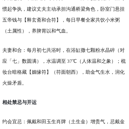
惯起争执，建议丈夫主动承担沟通桥梁角色，卧室门悬挂
五帝钱与【释玄斋和合符】，每日早餐全家共饮小米粥
（土属性），养脾胃以和气血。
夫妻和合
：每月初七共浴时，在浴缸撒七颗粉水晶碎（对
应「七」数圆满），水温调至 37℃（人体温和之象）；梳
妆台暗格藏【姻缘符】（符面朝西），助金气生水，润化
火燥矛盾。
相处禁忌与开运
约会宜忌
：佩戴和田玉生肖牌（土生金）增贵气，忌戴金