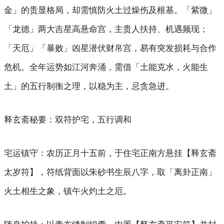
金」的贵显格局，却需慎防火土过燥伤及根基。「紫微」
「龙德」两大吉星高悬命宫，主贵人扶持、机遇频现；
「天厄」「暴败」凶星潜伏财帛宫，易有突发损耗与合作
危机。全年运势如江河奔涌，需借「土能克水，火能生
土」的五行制衡之理，以稳为主，忌贪急进。
释玄斋秘要：双符护宅，五行调和
宅运镇守
：农历正月十五前，于住宅正南方悬挂【释玄斋
太岁符】，符纸背面以朱砂书生辰八字，取「离卦正南」
火土相生之象，镇午火灼土之厄。