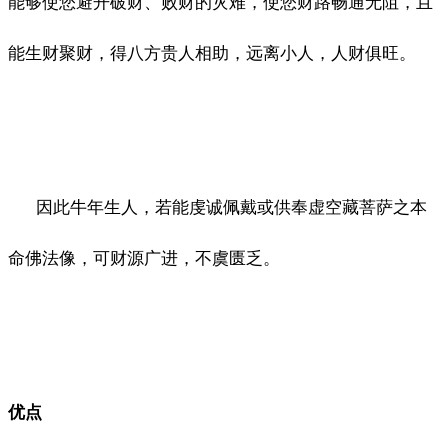
能够使您避开破财、败财的灾难，使您财路畅通无阻，且
能生财聚财，得八方贵人相助，远离小人，人财俱旺。
因此牛年生人，若能虔诚佩戴或供奉虚空藏菩萨之本
命佛法像，可财源广进，不虞匮乏。
优点