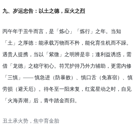
九、岁运忠告：以土之德，应火之烈
丙午年于丑牛而言，是「炼心」「炼行」之年。当知
「土」之厚德：能承载万物而不矜，能化育生机而不躁。
遇贵人提携，当以「紫微」之明辨是非；逢利益诱惑，需
借「龙德」之稳守初心。符咒护持乃外力辅助，更需内修
「三慎」—— 慎急进（防暴败）、慎口舌（免寡宿）、慎
劳损（避天厄）。待冬至一阳来复，红鸾星动之时，自见
「火海弄潮」后，青牛踏金而归。
丑土承火势，焦中育金胎