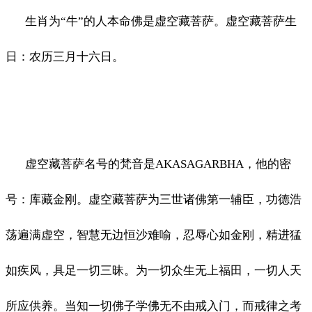
生肖为“牛”的人本命佛是虚空藏菩萨。虚空藏菩萨生
日：农历三月十六日。
虚空藏菩萨名号的梵音是AKASAGARBHA，他的密
号：库藏金刚。虚空藏菩萨为三世诸佛第一辅臣，功德浩
荡遍满虚空，智慧无边恒沙难喻，忍辱心如金刚，精进猛
如疾风，具足一切三昧。为一切众生无上福田，一切人天
所应供养。当知一切佛子学佛无不由戒入门，而戒律之考