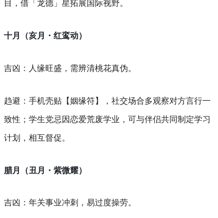
目，借「龙德」星拓展国际视野。
十月（亥月・红鸾动）
吉凶
：人缘旺盛，需辨清桃花真伪。
趋避
：手机壳贴【姻缘符】，社交场合多观察对方言行一
致性；学生党忌因恋爱荒废学业，可与伴侣共同制定学习
计划，相互督促。
腊月（丑月・紫微耀）
吉凶
：年关事业冲刺，易过度操劳。