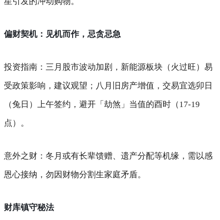
星引发的冲动购物。
偏财契机：见机而作，忌贪忌急
投资指南
：三月股市波动加剧，新能源板块（火过旺）易
受政策影响，建议观望；八月旧房产增值，交易宜选卯日
（兔日）上午签约，避开「劫煞」当值的酉时（17-19
点）。
意外之财
：冬月或有长辈馈赠、遗产分配等机缘，需以感
恩心接纳，勿因财物分割生家庭矛盾。
财库镇守秘法