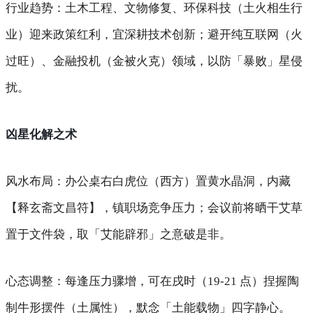
行业趋势
：土木工程、文物修复、环保科技（土火相生行
业）迎来政策红利，宜深耕技术创新；避开纯互联网（火
过旺）、金融投机（金被火克）领域，以防「暴败」星侵
扰。
凶星化解之术
风水布局
：办公桌右白虎位（西方）置黄水晶洞，内藏
【释玄斋文昌符】，镇职场竞争压力；会议前将晒干艾草
置于文件袋，取「艾能辟邪」之意破是非。
心态调整
：每逢压力骤增，可在戌时（19-21 点）捏握陶
制牛形摆件（土属性），默念「土能载物」四字静心。