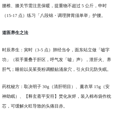
腰椎、膝关节需注意保暖，提重物不超过 5 公斤，申时
（15-17 点）练习「八段锦・调理脾胃须单举」护腰。
道医养生之法
时辰养生
：寅时（3-5 点）肺经当令，面东站立做「嘘字
功」（双手重叠于肝区，呼气发「嘘」声），泄肝火、养
肝气；睡前以吴茱萸粉调醋贴涌泉穴，引火归元防失眠。
药枕秘方
：取决明子 30g（清肝明目）、薰衣草 15g（安
神助眠）、【释玄斋平安符】焚化灰烬，装入棉布袋作枕
芯，可缓解火旺导致的头痛目赤。