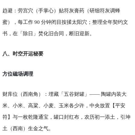
趋避
：劳宫穴（手掌心）贴符灰膏药（研细符灰调蜂
蜜），每工作 90 分钟闭目按揉太阳穴；整理全年契约文
书，在「除日」焚化旧合同，断旧迎新。
八、时空开运秘要
方位磁场调理
财库位（西南角）
：埋藏「五谷财罐」—— 陶罐内装大
米、小米、高粱、小麦、玉米各少许，中央放置【平安
符】与一枚乾隆通宝，罐口封红布，农历初一添土，引坤
土（西南）生金之气。