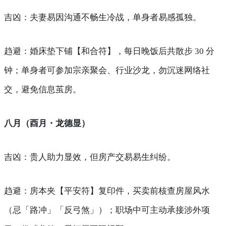
吉凶
：夫妻易因沟通不畅生冷战，单身者易感孤独。
趋避
：婚床垫下铺【和合符】，每日晚饭后共散步 30 分
钟；单身者可参加宗亲聚会、行业沙龙，勿沉迷网络社
交，避免信息茧房。
八月（酉月・龙德显）
吉凶
：贵人助力显效，但房产交易易生纠纷。
趋避
：房本夹【平安符】复印件，买卖前核查房屋风水
（忌「路冲」「反弓煞」）；职场中可主动承接涉外项