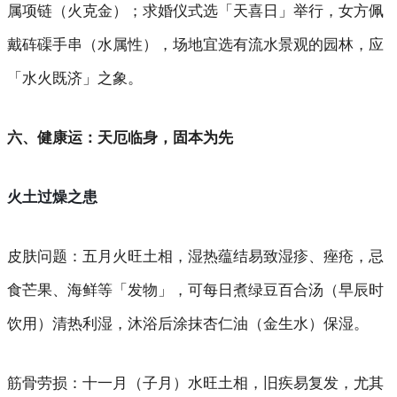
属项链（火克金）；求婚仪式选「天喜日」举行，女方佩
戴砗磲手串（水属性），场地宜选有流水景观的园林，应
「水火既济」之象。
六、健康运：天厄临身，固本为先
火土过燥之患
皮肤问题
：五月火旺土相，湿热蕴结易致湿疹、痤疮，忌
食芒果、海鲜等「发物」，可每日煮绿豆百合汤（早辰时
饮用）清热利湿，沐浴后涂抹杏仁油（金生水）保湿。
筋骨劳损
：十一月（子月）水旺土相，旧疾易复发，尤其