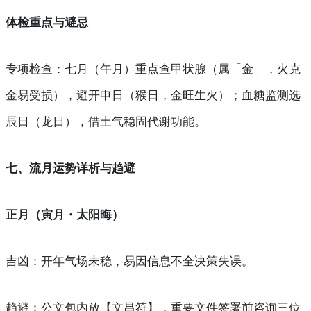
体检重点与避忌
专项检查
：七月（午月）重点查甲状腺（属「金」，火克
金易受损），避开申日（猴日，金旺生火）；血糖监测选
辰日（龙日），借土气稳固代谢功能。
七、流月运势详析与趋避
正月（寅月・太阳晦）
吉凶
：开年气场未稳，易因信息不全决策失误。
趋避
：公文包内放【文昌符】，重要文件签署前咨询三位