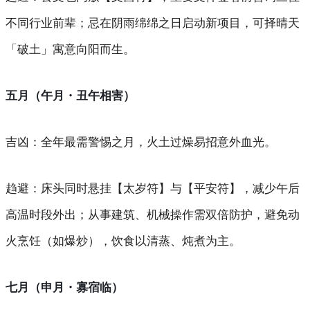
不同行业前辈；忌在阴雨绵绵之日启动新项目，可择晴天
「破土」寓意向阳而生。
五月（午月・丑午相害）
吉凶
：全年最需警惕之月，火土过燥易招意外血光。
趋避
：床头同时悬挂【太岁符】与【平安符】，减少午后
高温时段外出；从事建筑、机械操作需双倍防护，避免动
火烹饪（如爆炒），饮食以清蒸、炖煮为主。
七月（申月・寡宿临）