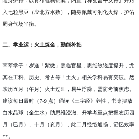
随身护持
：以青布缝制锦囊，内置【释玄斋平安符】并封
入七粒黑豆（应北方水数），随身佩戴可润化火燥，护佑
周身气场平衡。
二、学业运：火土炼金，勤能补拙
莘莘学子
：岁逢「紫微」照临官星，思维敏锐度提升，尤
其在工科、历史、考古等「土火」相关学科易有突破。然
农历五月（午月）火土过旺，易生浮躁，需防考前焦虑。
建议每日辰时（7-9 点）诵读《三字经》养性，书桌摆放
白水晶球（金生水）助思维澄澈。升学考重点把握农历四
月（巳月）、十月（亥月），此二月经络通畅，记忆效率
**。