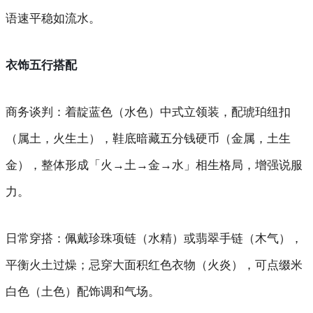
语速平稳如流水。
衣饰五行搭配
商务谈判
：着靛蓝色（水色）中式立领装，配琥珀纽扣
（属土，火生土），鞋底暗藏五分钱硬币（金属，土生
金），整体形成「火→土→金→水」相生格局，增强说服
力。
日常穿搭
：佩戴珍珠项链（水精）或翡翠手链（木气），
平衡火土过燥；忌穿大面积红色衣物（火炎），可点缀米
白色（土色）配饰调和气场。