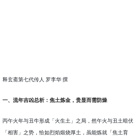
释玄斋第七代传人 罗李华 撰
一、流年吉凶总析：焦土炼金，贵显而需防燥
丙午火年与丑牛形成「火生土」之局，然午火与丑土暗伏
「相害」之势，恰如烈焰煅烧厚土，虽能炼就「焦土育