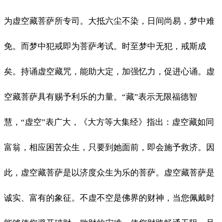
为虚空藏菩萨所专司。大抵六尘不染，日间尚易，梦中难
免。而梦中犯戒即为菩萨考试。时至梦中无犯，戒斯成
矣。持诵虚空藏咒，能助大定，加强忆力，促进心诵。虚
空藏菩萨具有赐予利乐的力量。“藏”表示无限福德智
慧，“虚空”表广大，《大方等大集经》指出：虚空藏如同
富翁，相应困苦众生，只要到她面前，即会施予救济。因
此，虚空藏菩萨是以济度众生为乐的菩萨。虚空藏菩萨是
诚实、富有的象征。不虚不空是佛界的财神，当您佩戴时