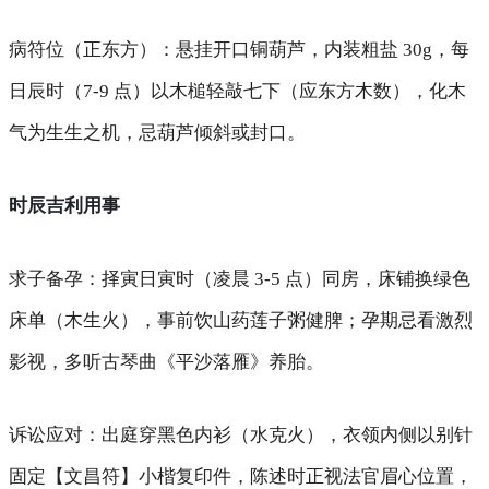
病符位（正东方）
：悬挂开口铜葫芦，内装粗盐 30g，每
日辰时（7-9 点）以木槌轻敲七下（应东方木数），化木
气为生生之机，忌葫芦倾斜或封口。
时辰吉利用事
求子备孕
：择寅日寅时（凌晨 3-5 点）同房，床铺换绿色
床单（木生火），事前饮山药莲子粥健脾；孕期忌看激烈
影视，多听古琴曲《平沙落雁》养胎。
诉讼应对
：出庭穿黑色内衫（水克火），衣领内侧以别针
固定【文昌符】小楷复印件，陈述时正视法官眉心位置，