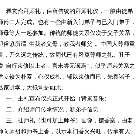
释玄斋拜师礼，保留传统的拜师礼仪，一般由徒弟
师傅二人完成。也有一些由新入门弟子与已入门弟子，
师母等人一起参加。传统的师徒关系仅次于父子关系，
即俗谚所谓"生我者父母，教我者师父"。中国人尊师重
道，乃久远之传统，故周代已有释奠尊师之礼。孔子
说"自行束修以上者，吾未尝无诲焉"，似乎师弟关系之
建立较为朴素，心仪成礼，辅以束修而已，先秦诸子，
私家讲学，大抵均是如此。
一、主礼宣布仪式正式开始（背景音乐）
二、介绍师门传承情况，新弟子信息
三、挂师礼（也可加上师爷）画像，摆香案，由老
师向师祖和师爷上香，以示本门香火兴旺，传承有人。